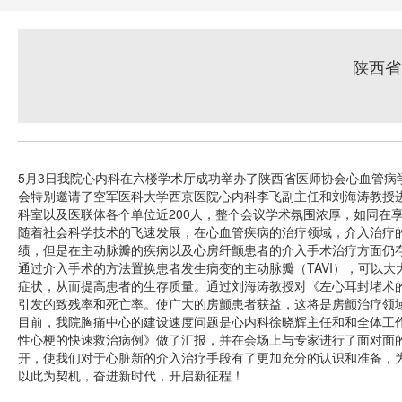
陕西省
5月3日我院心内科在六楼学术厅成功举办了陕西省医师协会心血管
会特别邀请了空军医科大学西京医院心内科李飞副主任和刘海涛教授
科室以及医联体各个单位近200人，整个会议学术氛围浓厚，如同在
随着社会科学技术的飞速发展，在心血管疾病的治疗领域，介入治疗的
绩，但是在主动脉瓣的疾病以及心房纤颤患者的介入手术治疗方面仍
通过介入手术的方法置换患者发生病变的主动脉瓣（TAVI），可以大
症状，从而提高患者的生存质量。通过刘海涛教授对《左心耳封堵术
引发的致残率和死亡率。使广大的房颤患者获益，这将是房颤治疗领
目前，我院胸痛中心的建设速度问题是心内科徐晓辉主任和和全体工
性心梗的快速救治病例》做了汇报，并在会场上与专家进行了面对面
开，使我们对于心脏新的介入治疗手段有了更加充分的认识和准备，
以此为契机，奋进新时代，开启新征程！