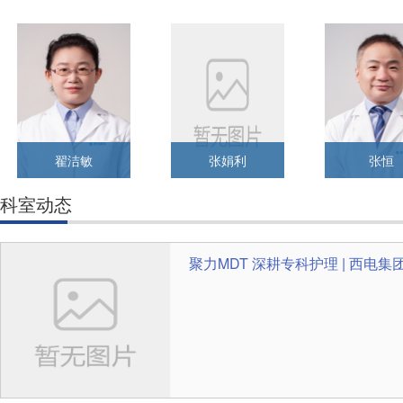
翟洁敏
张娟利
张恒
科室动态
聚力MDT 深耕专科护理 | 西电集团医