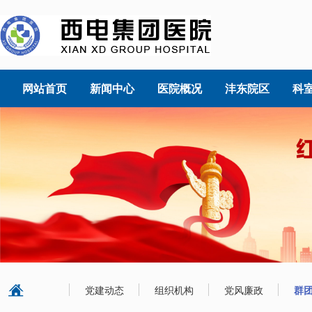
网站首页
新闻中心
医院概况
沣东院区
科
党建动态
组织机构
党风廉政
群