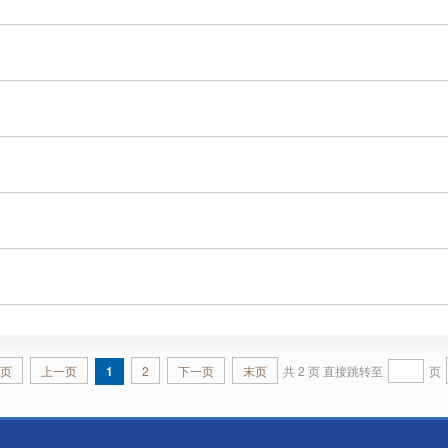
页
上一页
1
2
下一页
末页
共 2 页 直接跳转至
页