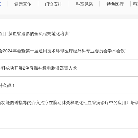
态
健康宣传
门诊安排
科室风采
特色医疗
科
项目“脑血管造影的全流程规范化培训”
2024年会暨第一届通用技术环球医疗经外科专业委员会学术会议”
外科成功开展2例脊髓神经电刺激器置入术
S持久战！
脑功能图谱指导的介入治疗在脑动脉粥样硬化性血管病诊疗中的应用》培