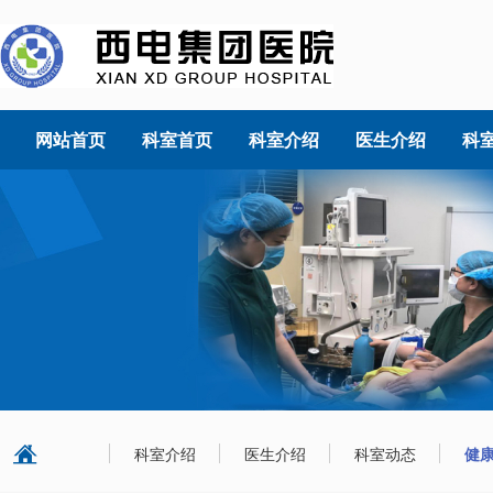
网站首页
科室首页
科室介绍
医生介绍
科
科室介绍
医生介绍
科室动态
健