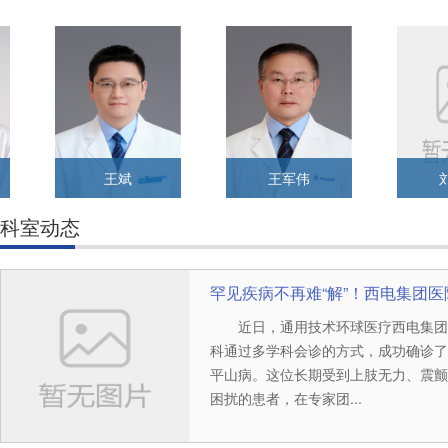
王斌
王军伟
刘
科室动态
罕见疾病不再难“解”！西电集团医院
近日，通用技术环球医疗西电集团
科通过多学科会诊的方式，成功确诊了
平山病。这位长期受到上肢无力、震颤
困扰的患者，在专家团...